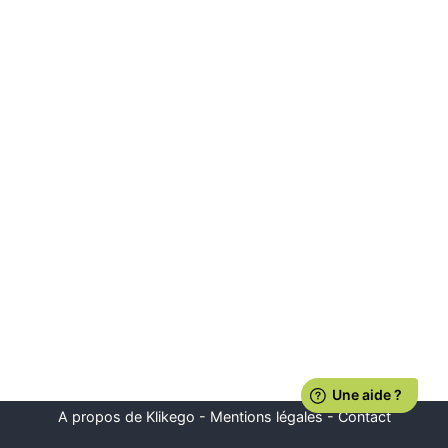
A propos de Klikego
-
Mentions légales
-
Contact