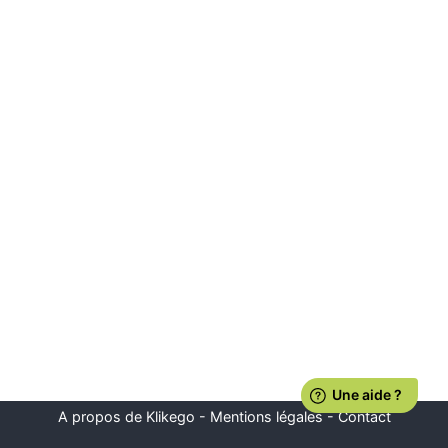
A propos de Klikego
-
Mentions légales
-
Contact