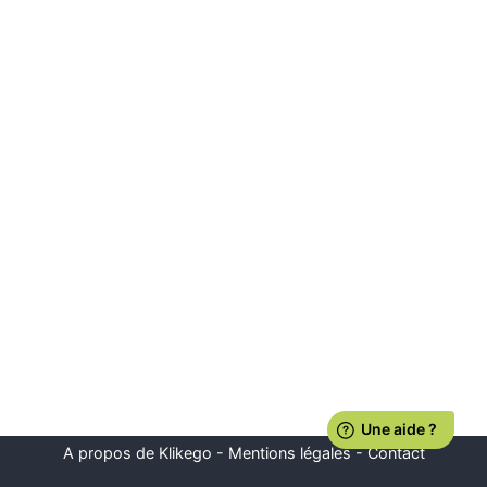
A propos de Klikego
-
Mentions légales
-
Contact