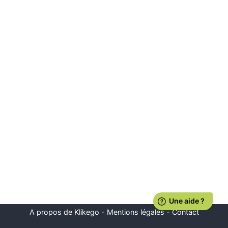
A propos de Klikego
-
Mentions légales
-
Contact