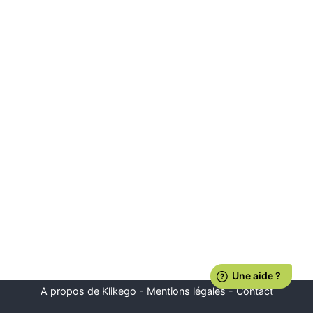
A propos de Klikego
-
Mentions légales
-
Contact