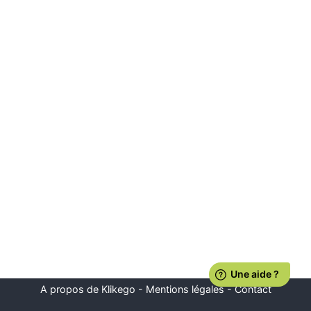
A propos de Klikego
-
Mentions légales
-
Contact