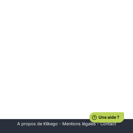
A propos de Klikego
-
Mentions légales
-
Contact