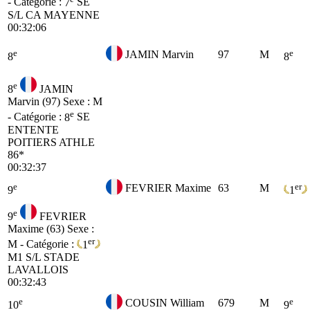
- Catégorie :
7
SE
S/L CA MAYENNE
00:32:06
e
e
JAMIN Marvin
97
M
8
8
e
8
JAMIN
Marvin (97)
Sexe : M
e
- Catégorie :
8
SE
ENTENTE
POITIERS ATHLE
86*
00:32:37
e
er
FEVRIER Maxime
63
M
9
1
e
9
FEVRIER
Maxime (63)
Sexe :
er
M - Catégorie :
1
M1
S/L STADE
LAVALLOIS
00:32:43
e
e
COUSIN William
679
M
10
9