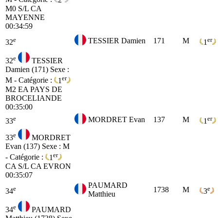
M0
S/L CA
MAYENNE
00:34:59
e
er
TESSIER Damien
171
M
32
1
e
32
TESSIER
Damien (171)
Sexe :
er
M - Catégorie :
1
M2
EA PAYS DE
BROCELIANDE
00:35:00
e
er
MORDRET Evan
137
M
33
1
e
33
MORDRET
Evan (137)
Sexe : M
er
- Catégorie :
1
CA
S/L CA EVRON
00:35:07
PAUMARD
e
e
1738
M
34
3
Matthieu
e
34
PAUMARD