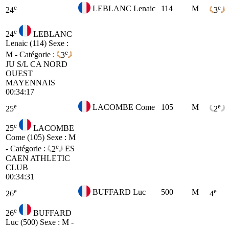
e
e
LEBLANC Lenaic
114
M
24
3
e
24
LEBLANC
Lenaic (114)
Sexe :
e
M - Catégorie :
3
JU
S/L CA NORD
OUEST
MAYENNAIS
00:34:17
e
e
LACOMBE Come
105
M
25
2
e
25
LACOMBE
Come (105)
Sexe : M
e
- Catégorie :
2
ES
CAEN ATHLETIC
CLUB
00:34:31
e
e
BUFFARD Luc
500
M
26
4
e
26
BUFFARD
Luc (500)
Sexe : M -