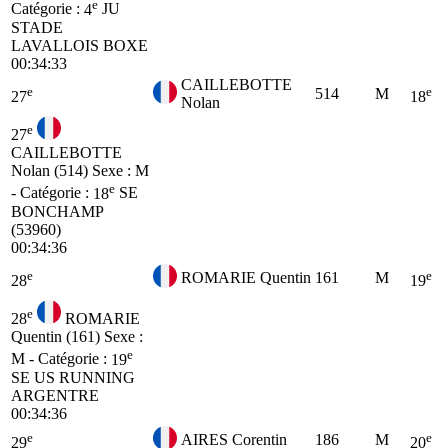
e
Catégorie :
4
JU
STADE
LAVALLOIS BOXE
00:34:33
CAILLEBOTTE
e
e
514
M
27
18
Nolan
e
27
CAILLEBOTTE
Nolan (514)
Sexe : M
e
- Catégorie :
18
SE
BONCHAMP
(53960)
00:34:36
e
e
ROMARIE Quentin
161
M
28
19
e
28
ROMARIE
Quentin (161)
Sexe :
e
M - Catégorie :
19
SE
US RUNNING
ARGENTRE
00:34:36
e
e
AIRES Corentin
186
M
29
20