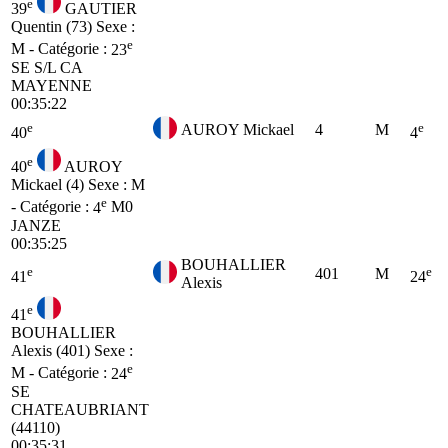
e
39
GAUTIER
Quentin (73)
Sexe :
e
M - Catégorie :
23
SE
S/L CA
MAYENNE
00:35:22
e
e
AUROY Mickael
4
M
40
4
e
40
AUROY
Mickael (4)
Sexe : M
e
- Catégorie :
4
M0
JANZE
00:35:25
BOUHALLIER
e
e
401
M
41
24
Alexis
e
41
BOUHALLIER
Alexis (401)
Sexe :
e
M - Catégorie :
24
SE
CHATEAUBRIANT
(44110)
00:35:31