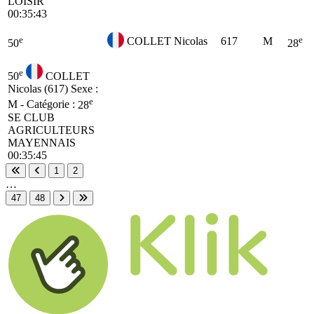
LOISIR
00:35:43
e
e
COLLET Nicolas
617
M
50
28
e
50
COLLET
Nicolas (617)
Sexe :
e
M - Catégorie :
28
SE
CLUB
AGRICULTEURS
MAYENNAIS
00:35:45
1
2
Première page
Page précédente
…
47
48
Page suivante
Dernière page