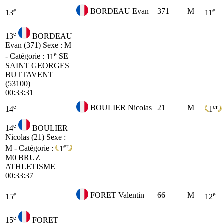
e
e
BORDEAU Evan
371
M
13
11
e
13
BORDEAU
Evan (371)
Sexe : M
e
- Catégorie :
11
SE
SAINT GEORGES
BUTTAVENT
(53100)
00:33:31
e
er
BOULIER Nicolas
21
M
14
1
e
14
BOULIER
Nicolas (21)
Sexe :
er
M - Catégorie :
1
M0
BRUZ
ATHLETISME
00:33:37
e
e
FORET Valentin
66
M
15
12
e
15
FORET