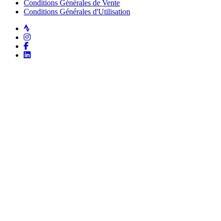
Conditions Générales de Vente
Conditions Générales d'Utilisation
Strava
Instagram
Facebook
LinkedIn