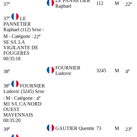
LE PANNETIER
e
e
112
M
37
22
Raphael
e
37
LE
PANNETIER
Raphael (112)
Sexe :
e
M - Catégorie :
22
SE
S/L LA
VIGILANTE DE
FOUGERES
00:35:18
FOURNIER
e
e
3245
M
38
4
Ludovic
e
38
FOURNIER
Ludovic (3245)
Sexe
e
: M - Catégorie :
4
M1
S/L CA NORD
OUEST
MAYENNAIS
00:35:20
e
e
GAUTIER Quentin
73
M
39
23