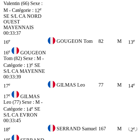
Valentin (66)
Sexe :
e
M - Catégorie :
12
SE
S/L CA NORD
OUEST
MAYENNAIS
00:33:37
e
e
GOUGEON Tom
82
M
16
13
e
16
GOUGEON
Tom (82)
Sexe : M -
e
Catégorie :
13
SE
S/L CA MAYENNE
00:33:39
e
e
GILMAS Leo
77
M
17
14
e
17
GILMAS
Leo (77)
Sexe : M -
e
Catégorie :
14
SE
S/L CA EVRON
00:33:45
e
e
SERRAND Samuel
167
M
18
2
e