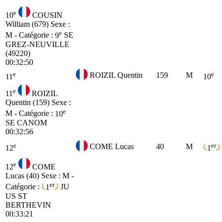
e
10
COUSIN
William (679)
Sexe :
e
M - Catégorie :
9
SE
GREZ-NEUVILLE
(49220)
00:32:50
e
e
ROIZIL Quentin
159
M
11
10
e
11
ROIZIL
Quentin (159)
Sexe :
e
M - Catégorie :
10
SE
CANOM
00:32:56
e
er
COME Lucas
40
M
12
1
e
12
COME
Lucas (40)
Sexe : M -
er
Catégorie :
1
JU
US ST
BERTHEVIN
00:33:21