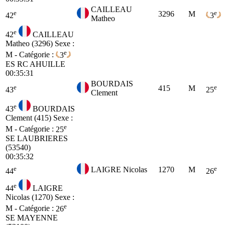
CAILLEAU
e
e
3296
M
42
3
Matheo
e
42
CAILLEAU
Matheo (3296)
Sexe :
e
M - Catégorie :
3
ES
RC AHUILLE
00:35:31
BOURDAIS
e
e
415
M
43
25
Clement
e
43
BOURDAIS
Clement (415)
Sexe :
e
M - Catégorie :
25
SE
LAUBRIERES
(53540)
00:35:32
e
e
LAIGRE Nicolas
1270
M
44
26
e
44
LAIGRE
Nicolas (1270)
Sexe :
e
M - Catégorie :
26
SE
MAYENNE