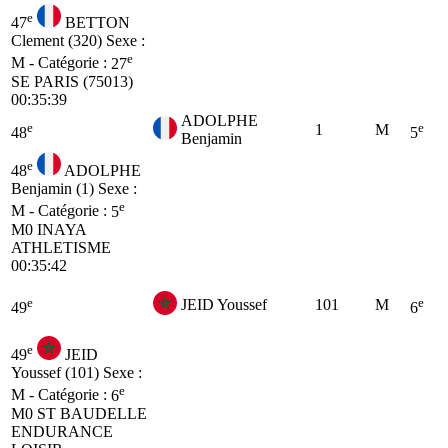
e
47
BETTON
Clement (320)
Sexe :
e
M - Catégorie :
27
SE
PARIS (75013)
00:35:39
ADOLPHE
e
e
1
M
48
5
Benjamin
e
48
ADOLPHE
Benjamin (1)
Sexe :
e
M - Catégorie :
5
M0
INAYA
ATHLETISME
00:35:42
e
e
JEID Youssef
101
M
49
6
e
49
JEID
Youssef (101)
Sexe :
e
M - Catégorie :
6
M0
ST BAUDELLE
ENDURANCE