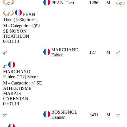
e
e
PEAN Theo
1286
M
3
3
e
3
PEAN
Theo (1286)
Sexe :
e
M - Catégorie :
3
SE
NOYON
TRIATHLON
00:31:13
MARCHAND
e
e
127
M
4
4
Fabien
e
4
MARCHAND
Fabien (127)
Sexe :
e
M - Catégorie :
4
SE
ATHLETISME
MARAIS
CARENTAN
00:31:19
ROSSIGNOL
e
e
3491
M
5
5
Damien