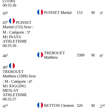
(53100)
00:35:36
e
e
PUISSET Martial
153
M
45
5
e
45
PUISSET
Martial (153)
Sexe :
e
M - Catégorie :
5
M1
INAYA
ATHLETISME
00:35:36
TREBOUET
e
e
3389
M
46
6
Matthieu
e
46
TREBOUET
Matthieu (3389)
Sexe
e
: M - Catégorie :
6
M1
JOGGING
MESLAY
ATHLETISME
00:35:37
e
e
BETTON Clement
320
M
47
27