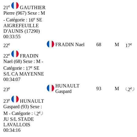
e
21
GAUTHIER
Pierre (967)
Sexe : M
e
- Catégorie :
16
SE
AIGREFEUILLE
D'AUNIS (17290)
00:33:55
e
e
FRADIN Nael
68
M
22
17
e
22
FRADIN
Nael (68)
Sexe : M -
e
Catégorie :
17
SE
S/L CA MAYENNE
00:34:07
HUNAULT
e
e
93
M
23
2
Gaspard
e
23
HUNAULT
Gaspard (93)
Sexe :
e
M - Catégorie :
2
JU
S/L STADE
LAVALLOIS
00:34:16