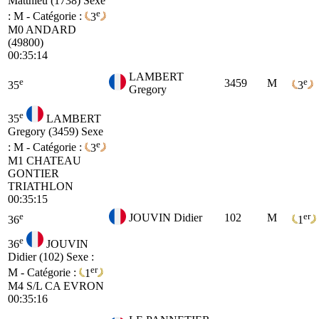
Matthieu (1738)
Sexe
e
: M - Catégorie :
3
M0
ANDARD
(49800)
00:35:14
LAMBERT
e
e
3459
M
35
3
Gregory
e
35
LAMBERT
Gregory (3459)
Sexe
e
: M - Catégorie :
3
M1
CHATEAU
GONTIER
TRIATHLON
00:35:15
e
er
JOUVIN Didier
102
M
36
1
e
36
JOUVIN
Didier (102)
Sexe :
er
M - Catégorie :
1
M4
S/L CA EVRON
00:35:16