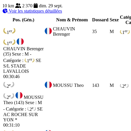
10 km
2 370
dim. 29 sept.
Voir les statistiques détaillées
Catég
Pos. (Gén.)
Nom & Prénom
Dossard
Sexe
Ca
CHAUVIN
er
er
35
M
1
1
Berenger
er
1
CHAUVIN Berenger
(35)
Sexe : M -
er
Catégorie :
1
SE
S/L STADE
LAVALLOIS
00:30:46
e
e
MOUSSU Theo
143
M
2
2
e
2
MOUSSU
Theo (143)
Sexe : M
e
- Catégorie :
2
SE
AC ROCHE SUR
YON *
00:31:10