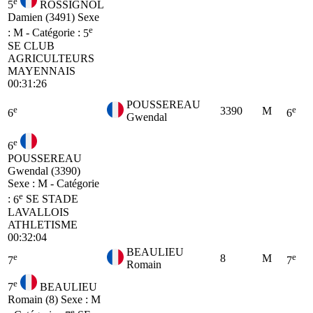
e
5
ROSSIGNOL
Damien (3491)
Sexe
e
: M - Catégorie :
5
SE
CLUB
AGRICULTEURS
MAYENNAIS
00:31:26
POUSSEREAU
e
e
3390
M
6
6
Gwendal
e
6
POUSSEREAU
Gwendal (3390)
Sexe : M - Catégorie
e
:
6
SE
STADE
LAVALLOIS
ATHLETISME
00:32:04
BEAULIEU
e
e
8
M
7
7
Romain
e
7
BEAULIEU
Romain (8)
Sexe : M
e