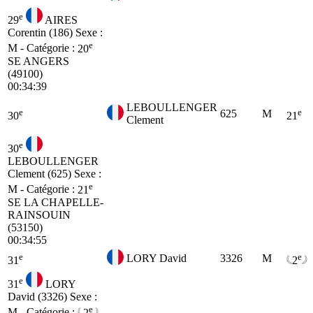
e
29
AIRES
Corentin (186)
Sexe :
e
M - Catégorie :
20
SE
ANGERS
(49100)
00:34:39
LEBOULLENGER
e
e
625
M
30
21
Clement
e
30
LEBOULLENGER
Clement (625)
Sexe :
e
M - Catégorie :
21
SE
LA CHAPELLE-
RAINSOUIN
(53150)
00:34:55
e
e
LORY David
3326
M
31
2
e
31
LORY
David (3326)
Sexe :
e
M - Catégorie :
2