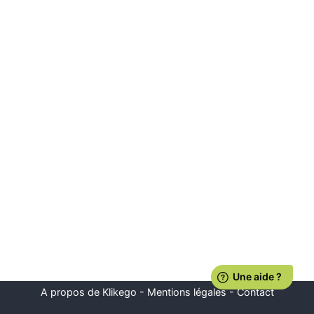
A propos de Klikego
-
Mentions légales
-
Contact