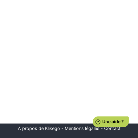
A propos de Klikego
-
Mentions légales
-
Contact