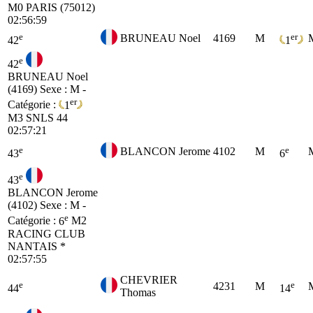
M0
PARIS (75012)
02:56:59
e
er
BRUNEAU Noel
4169
M
42
1
e
42
BRUNEAU Noel
(4169)
Sexe : M -
er
Catégorie :
1
M3
SNLS 44
02:57:21
e
e
BLANCON Jerome
4102
M
43
6
e
43
BLANCON Jerome
(4102)
Sexe : M -
e
Catégorie :
6
M2
RACING CLUB
NANTAIS *
02:57:55
CHEVRIER
e
e
4231
M
44
14
Thomas