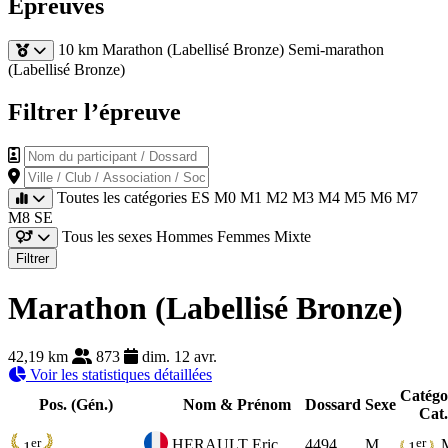
Épreuves
10 km
Marathon (Labellisé Bronze)
Semi-marathon
(Labellisé Bronze)
Filtrer l’épreuve
Nom du participant / Dossard
Ville / Club / Association / Société
Toutes les catégories
ES
M0
M1
M2
M3
M4
M5
M6
M7
M8
SE
Tous les sexes
Hommes
Femmes
Mixte
Filtrer
Marathon (Labellisé Bronze)
42,19 km
873
dim. 12 avr.
Voir les statistiques détaillées
Catégo
Pos. (Gén.)
Nom & Prénom
Dossard
Sexe
Cat.
er
er
HERAULT Eric
4494
M
1
1