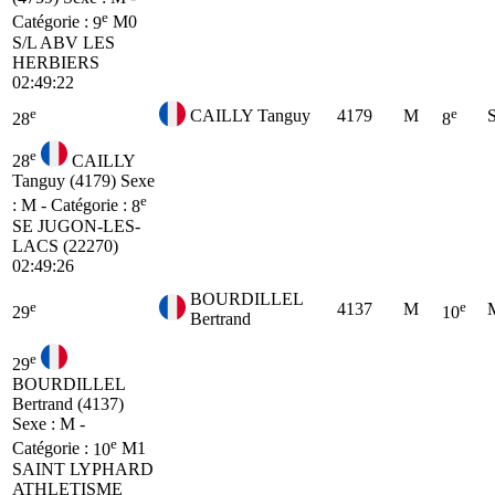
e
Catégorie :
9
M0
S/L ABV LES
HERBIERS
02:49:22
e
e
CAILLY Tanguy
4179
M
28
8
e
28
CAILLY
Tanguy (4179)
Sexe
e
: M - Catégorie :
8
SE
JUGON-LES-
LACS (22270)
02:49:26
BOURDILLEL
e
e
4137
M
29
10
Bertrand
e
29
BOURDILLEL
Bertrand (4137)
Sexe : M -
e
Catégorie :
10
M1
SAINT LYPHARD
ATHLETISME