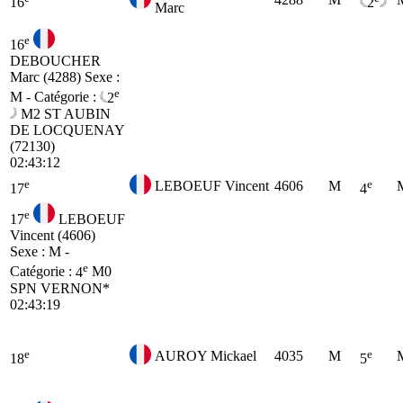
16
2
Marc
e
16
DEBOUCHER
Marc (4288)
Sexe :
e
M - Catégorie :
2
M2
ST AUBIN
DE LOCQUENAY
(72130)
02:43:12
e
e
LEBOEUF Vincent
4606
M
17
4
e
17
LEBOEUF
Vincent (4606)
Sexe : M -
e
Catégorie :
4
M0
SPN VERNON*
02:43:19
e
e
AUROY Mickael
4035
M
18
5