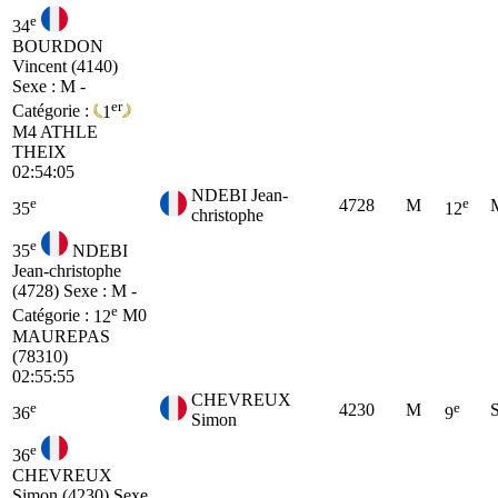
e
34
BOURDON
Vincent (4140)
Sexe : M -
er
Catégorie :
1
M4
ATHLE
THEIX
02:54:05
NDEBI Jean-
e
e
4728
M
35
12
christophe
e
35
NDEBI
Jean-christophe
(4728)
Sexe : M -
e
Catégorie :
12
M0
MAUREPAS
(78310)
02:55:55
CHEVREUX
e
e
4230
M
36
9
Simon
e
36
CHEVREUX
Simon (4230)
Sexe