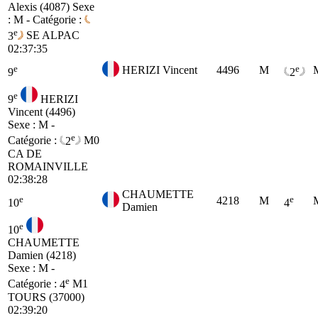
Alexis (4087)
Sexe
: M - Catégorie :
e
3
SE
ALPAC
02:37:35
e
e
HERIZI Vincent
4496
M
9
2
e
9
HERIZI
Vincent (4496)
Sexe : M -
e
Catégorie :
2
M0
CA DE
ROMAINVILLE
02:38:28
CHAUMETTE
e
e
4218
M
10
4
Damien
e
10
CHAUMETTE
Damien (4218)
Sexe : M -
e
Catégorie :
4
M1
TOURS (37000)
02:39:20