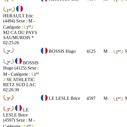
er
1
HERAULT Eric
(4494)
Sexe : M -
er
Catégorie :
1
M2
CA DU PAYS
SAUMUROIS *
02:25:26
e
er
BOSSIS Hugo
4125
M
2
1
e
2
BOSSIS
Hugo (4125)
Sexe :
er
M - Catégorie :
1
SE
ATHLETIC
RETZ SUD LAC
02:26:39
e
er
LE LESLE Brice
4597
M
3
1
e
3
LE
LESLE Brice
(4597)
Sexe : M -
er
Catégorie :
1