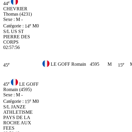
e
44
CHEVRIER
Thomas (4231)
Sexe : M -
e
Catégorie :
14
M0
S/L US ST
PIERRE DES
CORPS
02:57:56
e
e
LE GOFF Romain
4595
M
45
15
e
45
LE GOFF
Romain (4595)
Sexe : M -
e
Catégorie :
15
M0
S/L JANZE
ATHLETISME
PAYS DE LA
ROCHE AUX
FEES