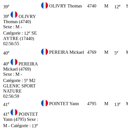
e
e
OLIVRY Thomas
4740
M
39
12
e
39
OLIVRY
Thomas (4740)
Sexe : M -
e
Catégorie :
12
SE
AYTRE (17440)
02:56:55
e
e
PEREIRA Mickael
4769
M
40
5
e
40
PEREIRA
Mickael (4769)
Sexe : M -
e
Catégorie :
5
M2
GLENIC SPORT
NATURE
02:56:59
e
e
POINTET Yann
4795
M
41
13
e
41
POINTET
Yann (4795)
Sexe :
e
M - Catégorie :
13