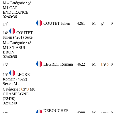
e
M - Catégorie :
5
M1
CAP
ENDURANCE
02:40:36
e
e
COUTET Julien
4261
M
14
6
e
14
COUTET
Julien (4261)
Sexe :
e
M - Catégorie :
6
M1
S/L ASUL
BRON
02:40:56
e
e
LEGRET Romain
4622
M
15
3
e
15
LEGRET
Romain (4622)
Sexe : M -
e
Catégorie :
3
M0
CHAMPAGNE
(72470)
02:41:40
DEBOUCHER
e
e
4288
M