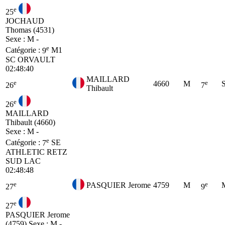
e
25
JOCHAUD
Thomas (4531)
Sexe : M -
e
Catégorie :
9
M1
SC ORVAULT
02:48:40
MAILLARD
e
e
4660
M
26
7
Thibault
e
26
MAILLARD
Thibault (4660)
Sexe : M -
e
Catégorie :
7
SE
ATHLETIC RETZ
SUD LAC
02:48:48
e
e
PASQUIER Jerome
4759
M
27
9
e
27
PASQUIER Jerome
(4759)
Sexe : M -