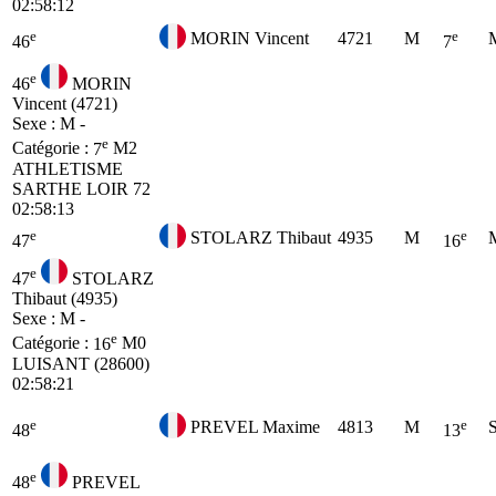
02:58:12
e
e
MORIN Vincent
4721
M
46
7
e
46
MORIN
Vincent (4721)
Sexe : M -
e
Catégorie :
7
M2
ATHLETISME
SARTHE LOIR 72
02:58:13
e
e
STOLARZ Thibaut
4935
M
47
16
e
47
STOLARZ
Thibaut (4935)
Sexe : M -
e
Catégorie :
16
M0
LUISANT (28600)
02:58:21
e
e
PREVEL Maxime
4813
M
48
13
e
48
PREVEL