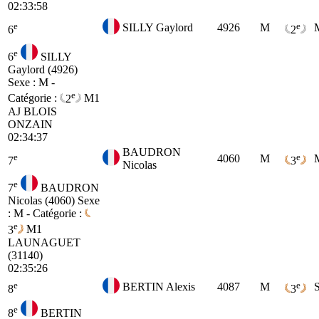
02:33:58
e
e
SILLY Gaylord
4926
M
6
2
e
6
SILLY
Gaylord (4926)
Sexe : M -
e
Catégorie :
2
M1
AJ BLOIS
ONZAIN
02:34:37
BAUDRON
e
e
4060
M
7
3
Nicolas
e
7
BAUDRON
Nicolas (4060)
Sexe
: M - Catégorie :
e
3
M1
LAUNAGUET
(31140)
02:35:26
e
e
BERTIN Alexis
4087
M
8
3
e
8
BERTIN