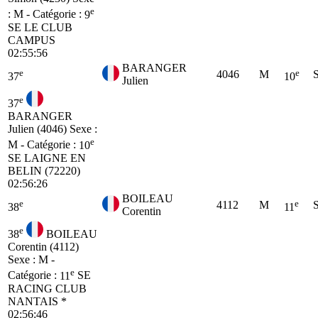
e
: M - Catégorie :
9
SE
LE CLUB
CAMPUS
02:55:56
BARANGER
e
e
4046
M
37
10
Julien
e
37
BARANGER
Julien (4046)
Sexe :
e
M - Catégorie :
10
SE
LAIGNE EN
BELIN (72220)
02:56:26
BOILEAU
e
e
4112
M
38
11
Corentin
e
38
BOILEAU
Corentin (4112)
Sexe : M -
e
Catégorie :
11
SE
RACING CLUB
NANTAIS *
02:56:46