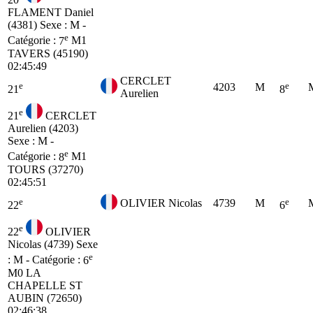
FLAMENT Daniel
(4381)
Sexe : M -
e
Catégorie :
7
M1
TAVERS (45190)
02:45:49
CERCLET
e
e
4203
M
21
8
Aurelien
e
21
CERCLET
Aurelien (4203)
Sexe : M -
e
Catégorie :
8
M1
TOURS (37270)
02:45:51
e
e
OLIVIER Nicolas
4739
M
22
6
e
22
OLIVIER
Nicolas (4739)
Sexe
e
: M - Catégorie :
6
M0
LA
CHAPELLE ST
AUBIN (72650)
02:46:38