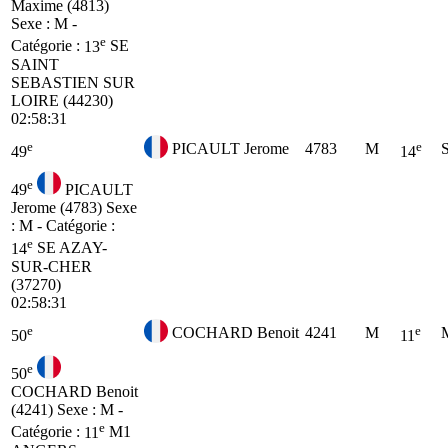
Maxime (4813)
Sexe : M -
e
Catégorie :
13
SE
SAINT
SEBASTIEN SUR
LOIRE (44230)
02:58:31
e
e
PICAULT Jerome
4783
M
49
14
e
49
PICAULT
Jerome (4783)
Sexe
: M - Catégorie :
e
14
SE
AZAY-
SUR-CHER
(37270)
02:58:31
e
e
COCHARD Benoit
4241
M
50
11
e
50
COCHARD Benoit
(4241)
Sexe : M -
e
Catégorie :
11
M1