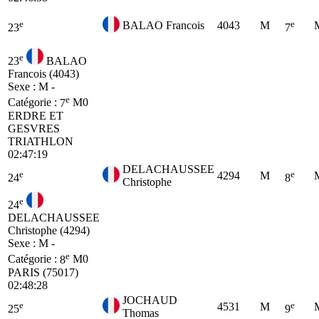
e
e
BALAO Francois
4043
M
23
7
e
23
BALAO
Francois (4043)
Sexe : M -
e
Catégorie :
7
M0
ERDRE ET
GESVRES
TRIATHLON
02:47:19
DELACHAUSSEE
e
e
4294
M
24
8
Christophe
e
24
DELACHAUSSEE
Christophe (4294)
Sexe : M -
e
Catégorie :
8
M0
PARIS (75017)
02:48:28
JOCHAUD
e
e
4531
M
25
9
Thomas