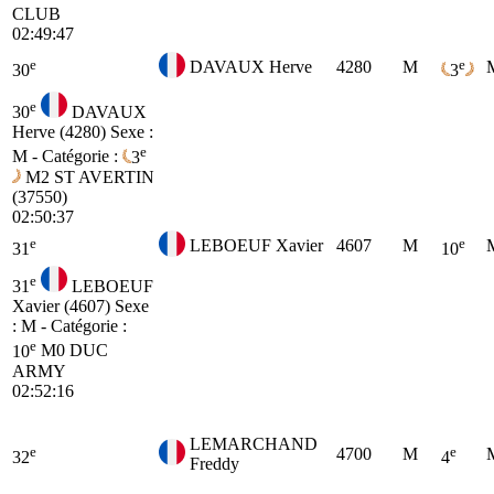
CLUB
02:49:47
e
e
DAVAUX Herve
4280
M
30
3
e
30
DAVAUX
Herve (4280)
Sexe :
e
M - Catégorie :
3
M2
ST AVERTIN
(37550)
02:50:37
e
e
LEBOEUF Xavier
4607
M
31
10
e
31
LEBOEUF
Xavier (4607)
Sexe
: M - Catégorie :
e
10
M0
DUC
ARMY
02:52:16
LEMARCHAND
e
e
4700
M
32
4
Freddy