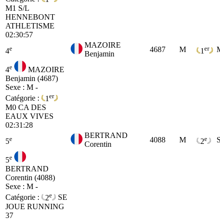
M1
S/L
HENNEBONT
ATHLETISME
02:30:57
MAZOIRE
e
er
4687
M
4
1
Benjamin
e
4
MAZOIRE
Benjamin (4687)
Sexe : M -
er
Catégorie :
1
M0
CA DES
EAUX VIVES
02:31:28
BERTRAND
e
e
4088
M
5
2
Corentin
e
5
BERTRAND
Corentin (4088)
Sexe : M -
e
Catégorie :
2
SE
JOUE RUNNING
37