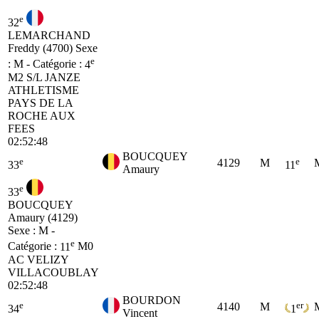
e
32
LEMARCHAND
Freddy (4700)
Sexe
e
: M - Catégorie :
4
M2
S/L JANZE
ATHLETISME
PAYS DE LA
ROCHE AUX
FEES
02:52:48
BOUCQUEY
e
e
4129
M
33
11
Amaury
e
33
BOUCQUEY
Amaury (4129)
Sexe : M -
e
Catégorie :
11
M0
AC VELIZY
VILLACOUBLAY
02:52:48
BOURDON
e
er
4140
M
34
1
Vincent