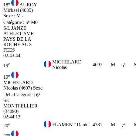
e
18
AUROY
Mickael (4035)
Sexe : M -
e
Catégorie :
5
M0
S/L JANZE
ATHLETISME
PAYS DE LA
ROCHE AUX
FEES
02:43:44
MICHELARD
e
e
4697
M
19
6
Nicolas
e
19
MICHELARD
Nicolas (4697)
Sexe
e
: M - Catégorie :
6
SE
MONTPELLIER
(34090)
02:44:13
e
e
FLAMENT Daniel
4381
M
20
7
e
20