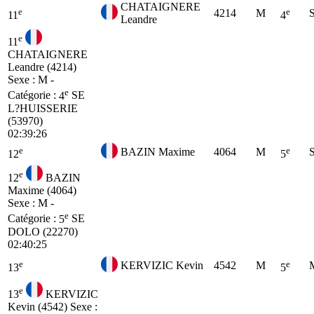
CHATAIGNERE
e
e
4214
M
11
4
Leandre
e
11
CHATAIGNERE
Leandre (4214)
Sexe : M -
e
Catégorie :
4
SE
L?HUISSERIE
(53970)
02:39:26
e
e
BAZIN Maxime
4064
M
12
5
e
12
BAZIN
Maxime (4064)
Sexe : M -
e
Catégorie :
5
SE
DOLO (22270)
02:40:25
e
e
KERVIZIC Kevin
4542
M
13
5
e
13
KERVIZIC
Kevin (4542)
Sexe :