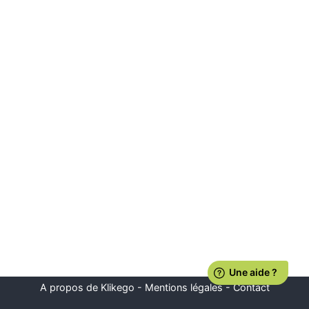
A propos de Klikego
-
Mentions légales
-
Contact