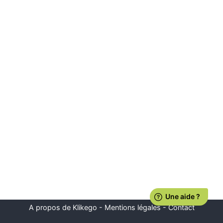
A propos de Klikego
-
Mentions légales
-
Contact