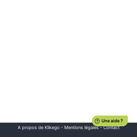
A propos de Klikego
-
Mentions légales
-
Contact