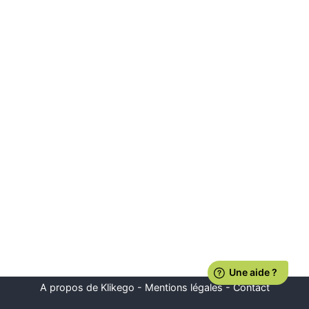
A propos de Klikego
-
Mentions légales
-
Contact