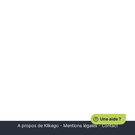
A propos de Klikego
-
Mentions légales
-
Contact