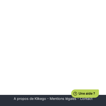
A propos de Klikego
-
Mentions légales
-
Contact