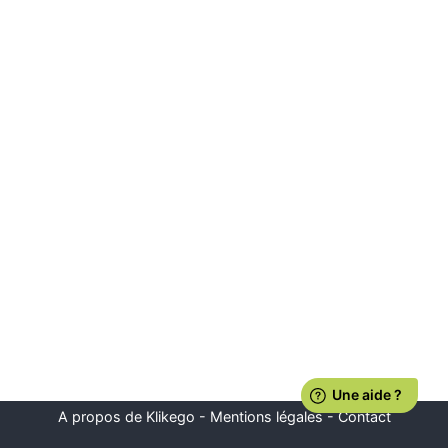
A propos de Klikego
-
Mentions légales
-
Contact