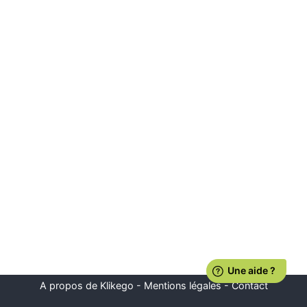
A propos de Klikego
-
Mentions légales
-
Contact