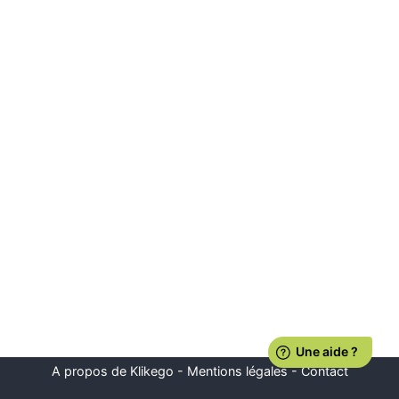
A propos de Klikego
-
Mentions légales
-
Contact