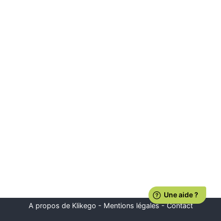
A propos de Klikego
-
Mentions légales
-
Contact