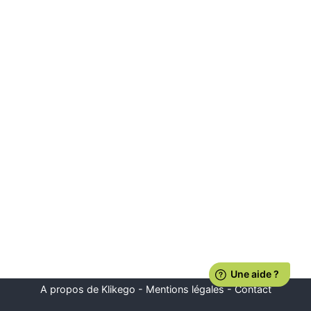
A propos de Klikego
-
Mentions légales
-
Contact