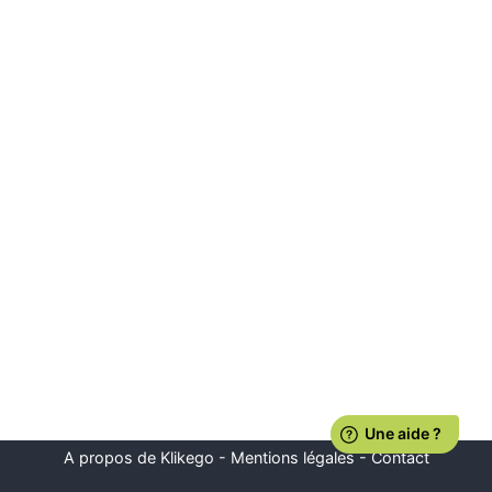
A propos de Klikego
-
Mentions légales
-
Contact