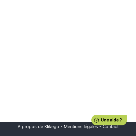
A propos de Klikego
-
Mentions légales
-
Contact