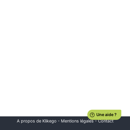
A propos de Klikego
-
Mentions légales
-
Contact