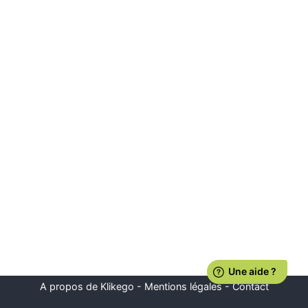
A propos de Klikego
-
Mentions légales
-
Contact