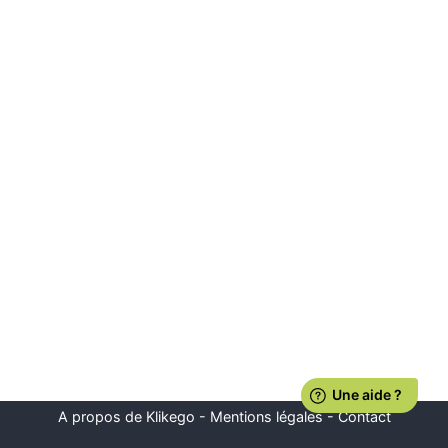
A propos de Klikego
-
Mentions légales
-
Contact