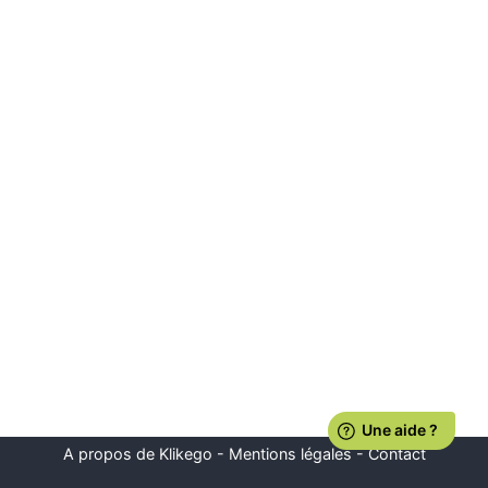
A propos de Klikego
-
Mentions légales
-
Contact