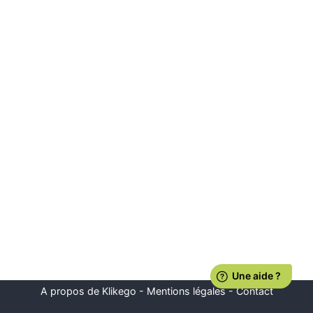
A propos de Klikego
-
Mentions légales
-
Contact