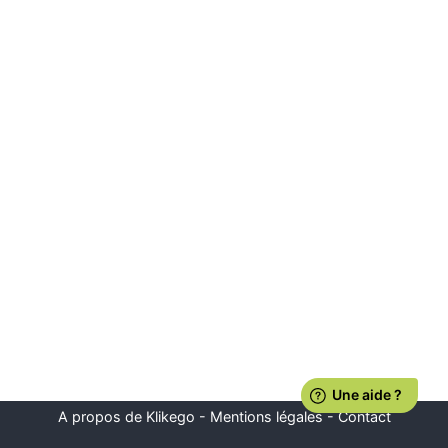
A propos de Klikego
-
Mentions légales
-
Contact