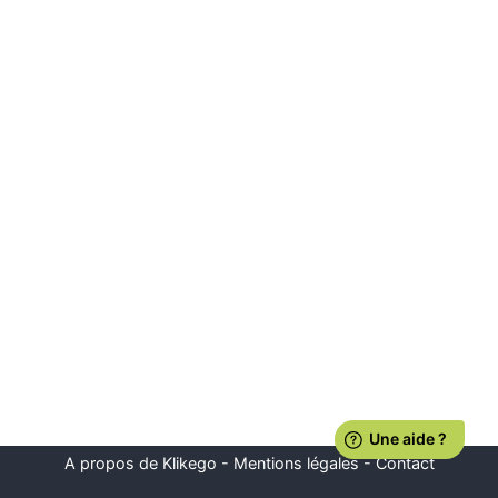
A propos de Klikego
-
Mentions légales
-
Contact