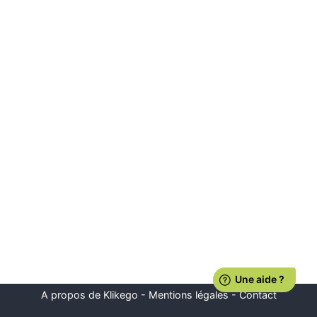
A propos de Klikego
-
Mentions légales
-
Contact