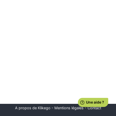
A propos de Klikego
-
Mentions légales
-
Contact