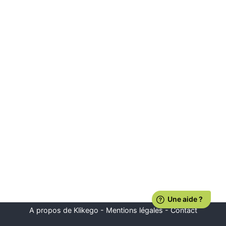
A propos de Klikego
-
Mentions légales
-
Contact