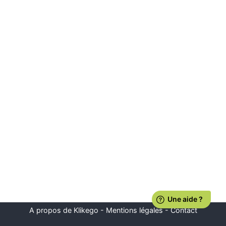
A propos de Klikego
-
Mentions légales
-
Contact