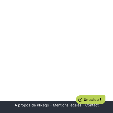
A propos de Klikego
-
Mentions légales
-
Contact