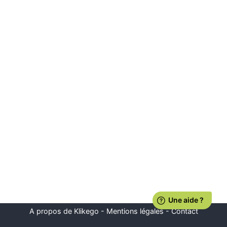
A propos de Klikego
-
Mentions légales
-
Contact