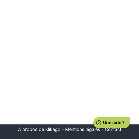
A propos de Klikego
-
Mentions légales
-
Contact