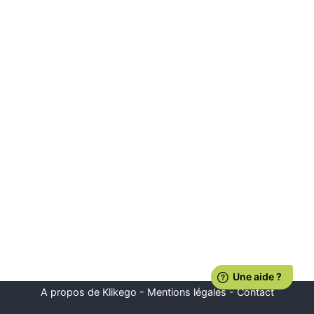
A propos de Klikego
-
Mentions légales
-
Contact