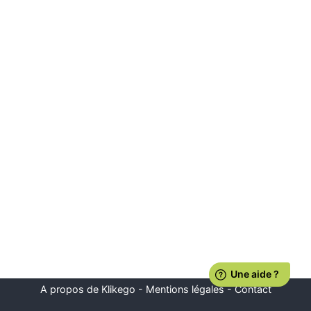
A propos de Klikego
-
Mentions légales
-
Contact