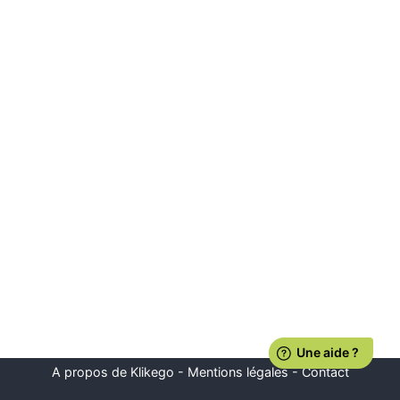
A propos de Klikego
-
Mentions légales
-
Contact