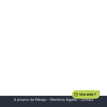
A propos de Klikego
-
Mentions légales
-
Contact