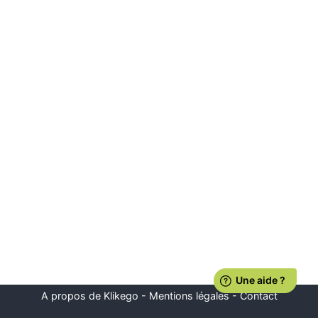
A propos de Klikego
-
Mentions légales
-
Contact