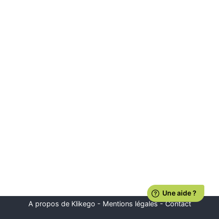
A propos de Klikego
-
Mentions légales
-
Contact