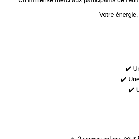
Un immense merci aux participants de l’édit
Votre énergie
✔️ U
✔️ Un
✔️ 
🔹 2
courses enfants
pour i