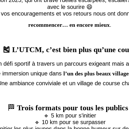
ion 2025, qui ont bravé ruelles escarpées, escalie
avec le sourire 😄
, vos encouragements et vos retours nous ont don
recommencer… en encore mieux
.
🎽 L’UTCM, c’est bien plus qu’une cou
n défi sportif à travers un parcours exigeant mais 
e immersion unique dans
l’un des plus beaux villag
Une ambiance conviviale et un village de course ch
🏁
Trois formats pour tous les publics
🔹 5 km pour s’initier
🔹 10 km pour se surpasser
nitier les plus jeunes dans la bonne humeur sur 