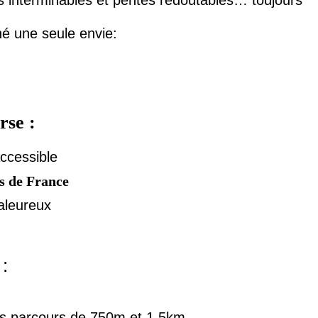
rs interminables et pentes redoutables… toujours
né une seule envie
:
rse :
accessible
es de France
aleureux
:
des parcours de 750m et 1,5km