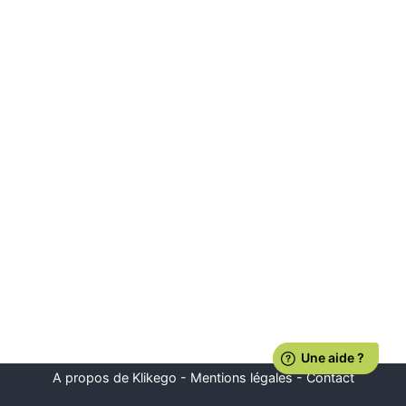
A propos de Klikego
-
Mentions légales
-
Contact