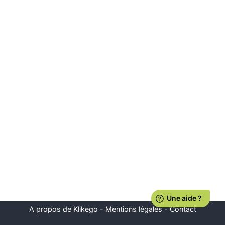
A propos de Klikego
-
Mentions légales
-
Contact