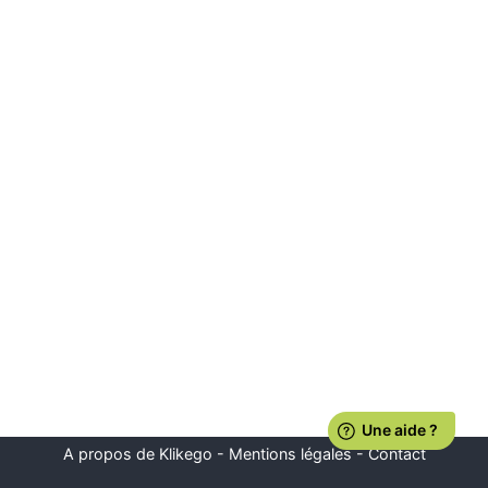
A propos de Klikego
-
Mentions légales
-
Contact