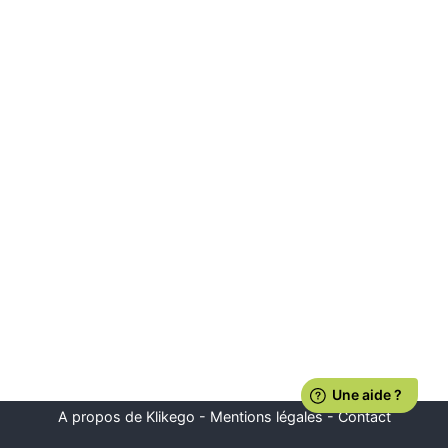
A propos de Klikego
-
Mentions légales
-
Contact