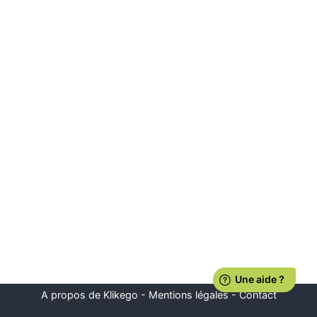
A propos de Klikego
-
Mentions légales
-
Contact